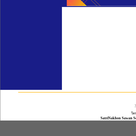
โทร
SatriNakhon Sawan Scho