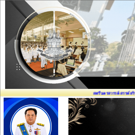
สตรีนครสวรรค์ สรรค์สร้างคนดี มีวิชา