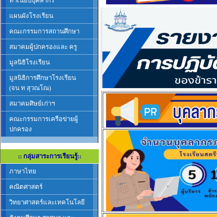
ทำเนียบบุคลากร
แผนผังโรงเรียน
คณะกรรมการสถานศึกษา
สมาคมผู้ปกครองและ ครู
มูลนิธิโรงเรียน
มูลนิธิการศึกษาโรงเรียน
(จน ท สุวณโณ)
สมาคมศิษย์เก่าฯ
คณะกรรมการเครือข่ายผู้
ปกครอง
:: กลุ่มสาระการเรียนรู้::
ภาษาไทย
คณิตศาสตร์
วิทยาศาสตร์และเทคโนโลยี