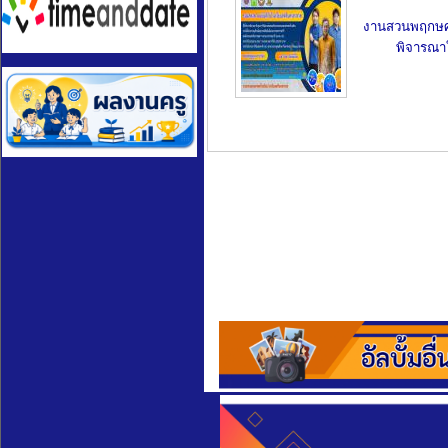
งานสวนพฤกษศา
พิจารณาใ